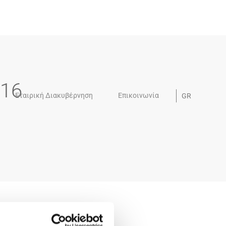
-16
Εταιρική Διακυβέρνηση
Επικοινωνία
GR