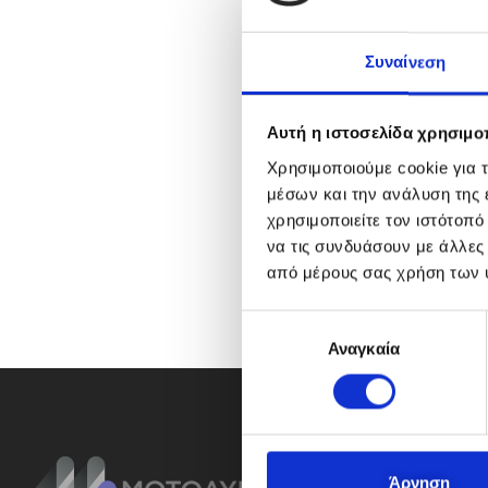
Συναίνεση
Αυτή η ιστοσελίδα χρησιμοπ
Χρησιμοποιούμε cookie για 
μέσων και την ανάλυση της
χρησιμοποιείτε τον ιστότοπ
να τις συνδυάσουν με άλλες
από μέρους σας χρήση των 
Ε
Αναγκαία
π
ι
λ
ο
γ
ή
Άρνηση