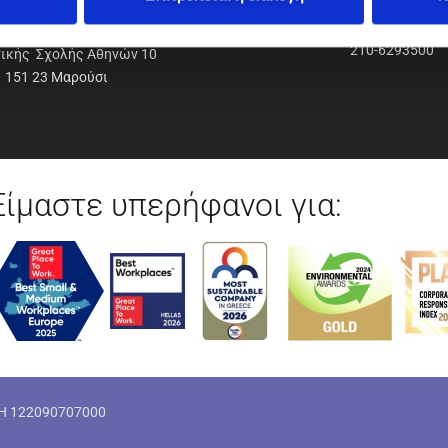
ΟΔΥΝΑΜΙΚΗ Α.Ε.Ε.
210-6293500
νικής Σχολής Αθηνών 10
151 23 Μαρούσι
Είμαστε υπερήφανοι για:
ΜΗ 122090707000