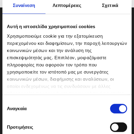
Συναίνεση
Λεπτομέρειες
Σχετικά
Αυτή η ιστοσελίδα χρησιμοποιεί cookies
Χρησιμοποιούμε cookie για την εξατομίκευση
περιεχομένου και διαφημίσεων, την παροχή λειτουργιών
κοινωνικών μέσων και την ανάλυση της
επισκεψιμότητάς μας. Επιπλέον, μοιραζόμαστε
πληροφορίες που αφορούν τον τρόπο που
χρησιμοποιείτε τον ιστότοπό μας με συνεργάτες
κοινωνικών μέσων, διαφήμισης και αναλύσεων, οι
οποίοι ενδεχομένως να τις συνδυάσουν με άλλες
ΜΟΤΟΔΥΝΑΜΙΚΗ Α.Ε.Ε.
πληροφορίες που τους έχετε παραχωρήσει ή τις οποίες
Γερμανικής Σχολής Αθηνών 10
έχουν συλλέξει σε σχέση με την από μέρους σας χρήση
Ε
151 23 Μαρούσι
των υπηρεσιών τους.
Αναγκαία
π
ι
λ
Προτιμήσεις
ο
210-6293500