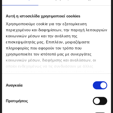
Αυτή η ιστοσελίδα χρησιμοποιεί cookies
Χρησιμοποιούμε cookie για την εξατομίκευση
περιεχομένου και διαφημίσεων, την παροχή λειτουργιών
κοινωνικών μέσων και την ανάλυση της
επισκεψιμότητάς μας. Επιπλέον, μοιραζόμαστε
πληροφορίες που αφορούν τον τρόπο που
χρησιμοποιείτε τον ιστότοπό μας με συνεργάτες
κοινωνικών μέσων, διαφήμισης και αναλύσεων, οι
ΜΟΤΟΔΥΝΑΜΙΚΗ Α.Ε.Ε.
οποίοι ενδεχομένως να τις συνδυάσουν με άλλες
Γερμανικής Σχολής Αθηνών 10
πληροφορίες που τους έχετε παραχωρήσει ή τις οποίες
151 23 Μαρούσι
έχουν συλλέξει σε σχέση με την από μέρους σας χρήση
Ε
των υπηρεσιών τους.
Αναγκαία
π
ι
λ
210-6293500
Προτιμήσεις
ο
γ