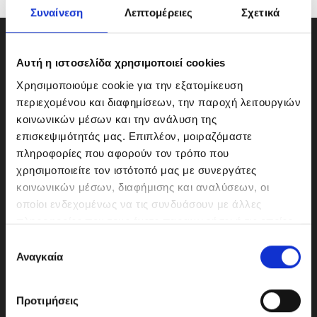
Συναίνεση
Λεπτομέρειες
Σχετικά
Αυτή η ιστοσελίδα χρησιμοποιεί cookies
Χρησιμοποιούμε cookie για την εξατομίκευση
περιεχομένου και διαφημίσεων, την παροχή λειτουργιών
κοινωνικών μέσων και την ανάλυση της
επισκεψιμότητάς μας. Επιπλέον, μοιραζόμαστε
πληροφορίες που αφορούν τον τρόπο που
χρησιμοποιείτε τον ιστότοπό μας με συνεργάτες
κοινωνικών μέσων, διαφήμισης και αναλύσεων, οι
οποίοι ενδεχομένως να τις συνδυάσουν με άλλες
ΜΟΤΟΔΥΝΑΜΙΚΗ Α.Ε.Ε.
πληροφορίες που τους έχετε παραχωρήσει ή τις οποίες
Γερμανικής Σχολής Αθηνών 10
έχουν συλλέξει σε σχέση με την από μέρους σας χρήση
Ε
151 23 Μαρούσι
των υπηρεσιών τους.
Αναγκαία
π
ι
λ
Προτιμήσεις
ο
210-6293500