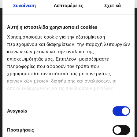
Συναίνεση
Λεπτομέρειες
Σχετικά
Αυτή η ιστοσελίδα χρησιμοποιεί cookies
Χρησιμοποιούμε cookie για την εξατομίκευση
περιεχομένου και διαφημίσεων, την παροχή λειτουργιών
κοινωνικών μέσων και την ανάλυση της
επισκεψιμότητάς μας. Επιπλέον, μοιραζόμαστε
πληροφορίες που αφορούν τον τρόπο που
χρησιμοποιείτε τον ιστότοπό μας με συνεργάτες
κοινωνικών μέσων, διαφήμισης και αναλύσεων, οι
οποίοι ενδεχομένως να τις συνδυάσουν με άλλες
ΜΟΤΟΔΥΝΑΜΙΚΗ Α.Ε.Ε.
πληροφορίες που τους έχετε παραχωρήσει ή τις οποίες
Γερμανικής Σχολής Αθηνών 10
έχουν συλλέξει σε σχέση με την από μέρους σας χρήση
Ε
151 23 Μαρούσι
των υπηρεσιών τους.
Αναγκαία
π
ι
λ
Προτιμήσεις
ο
210-6293500