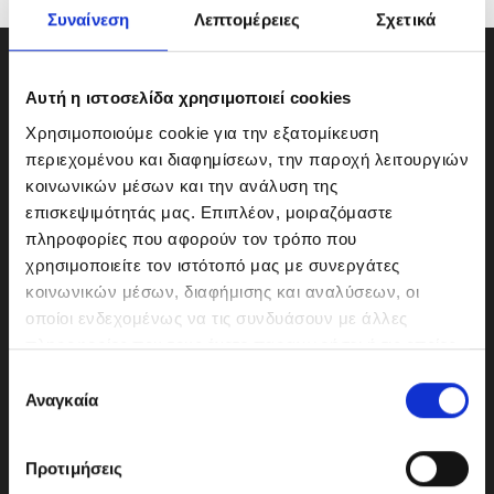
Συναίνεση
Λεπτομέρειες
Σχετικά
Αυτή η ιστοσελίδα χρησιμοποιεί cookies
Χρησιμοποιούμε cookie για την εξατομίκευση
περιεχομένου και διαφημίσεων, την παροχή λειτουργιών
κοινωνικών μέσων και την ανάλυση της
επισκεψιμότητάς μας. Επιπλέον, μοιραζόμαστε
πληροφορίες που αφορούν τον τρόπο που
χρησιμοποιείτε τον ιστότοπό μας με συνεργάτες
κοινωνικών μέσων, διαφήμισης και αναλύσεων, οι
οποίοι ενδεχομένως να τις συνδυάσουν με άλλες
ΜΟΤΟΔΥΝΑΜΙΚΗ Α.Ε.Ε.
πληροφορίες που τους έχετε παραχωρήσει ή τις οποίες
Γερμανικής Σχολής Αθηνών 10
έχουν συλλέξει σε σχέση με την από μέρους σας χρήση
Ε
151 23 Μαρούσι
των υπηρεσιών τους.
Αναγκαία
π
ι
λ
Προτιμήσεις
ο
210-6293500