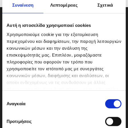
Συναίνεση
Λεπτομέρειες
Σχετικά
Αυτή η ιστοσελίδα χρησιμοποιεί cookies
Χρησιμοποιούμε cookie για την εξατομίκευση
περιεχομένου και διαφημίσεων, την παροχή λειτουργιών
κοινωνικών μέσων και την ανάλυση της
επισκεψιμότητάς μας. Επιπλέον, μοιραζόμαστε
πληροφορίες που αφορούν τον τρόπο που
χρησιμοποιείτε τον ιστότοπό μας με συνεργάτες
κοινωνικών μέσων, διαφήμισης και αναλύσεων, οι
οποίοι ενδεχομένως να τις συνδυάσουν με άλλες
ΜΟΤΟΔΥΝΑΜΙΚΗ Α.Ε.Ε.
πληροφορίες που τους έχετε παραχωρήσει ή τις οποίες
Γερμανικής Σχολής Αθηνών 10
έχουν συλλέξει σε σχέση με την από μέρους σας χρήση
Ε
151 23 Μαρούσι
των υπηρεσιών τους.
Αναγκαία
π
ι
λ
Προτιμήσεις
ο
210-6293500