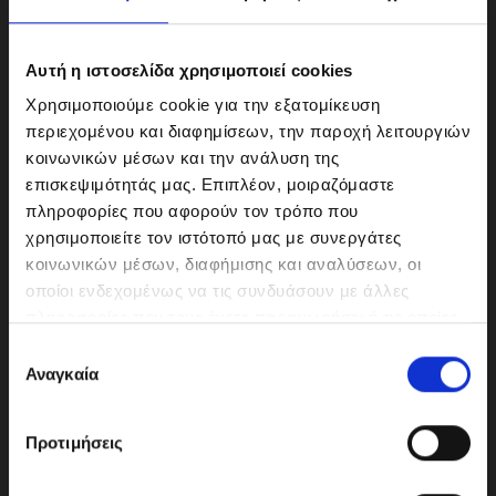
Αυτή η ιστοσελίδα χρησιμοποιεί cookies
Χρησιμοποιούμε cookie για την εξατομίκευση
περιεχομένου και διαφημίσεων, την παροχή λειτουργιών
κοινωνικών μέσων και την ανάλυση της
επισκεψιμότητάς μας. Επιπλέον, μοιραζόμαστε
πληροφορίες που αφορούν τον τρόπο που
χρησιμοποιείτε τον ιστότοπό μας με συνεργάτες
κοινωνικών μέσων, διαφήμισης και αναλύσεων, οι
ΜΟΤΟΔΥΝΑΜΙΚΗ Α.Ε.Ε.
οποίοι ενδεχομένως να τις συνδυάσουν με άλλες
Γερμανικής Σχολής Αθηνών 10
πληροφορίες που τους έχετε παραχωρήσει ή τις οποίες
151 23 Μαρούσι
έχουν συλλέξει σε σχέση με την από μέρους σας χρήση
Ε
των υπηρεσιών τους.
Αναγκαία
π
ι
λ
210-6293500
Προτιμήσεις
ο
γ