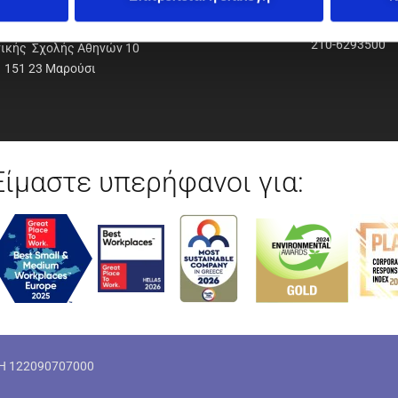
ΟΔΥΝΑΜΙΚΗ Α.Ε.Ε.
210-6293500
νικής Σχολής Αθηνών 10
151 23 Μαρούσι
Είμαστε υπερήφανοι για:
ΜΗ 122090707000