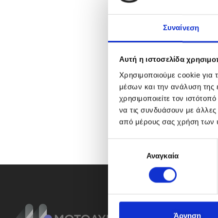
Συναίνεση
Αυτή η ιστοσελίδα χρησιμοπ
Χρησιμοποιούμε cookie για 
μέσων και την ανάλυση της
χρησιμοποιείτε τον ιστότοπ
να τις συνδυάσουν με άλλες
από μέρους σας χρήση των 
Ε
Αναγκαία
π
ι
λ
ο
γ
ή
Άρνηση