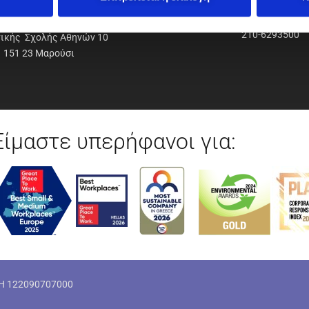
ΟΔΥΝΑΜΙΚΗ Α.Ε.Ε.
210-6293500
νικής Σχολής Αθηνών 10
151 23 Μαρούσι
Είμαστε υπερήφανοι για:
ΜΗ 122090707000