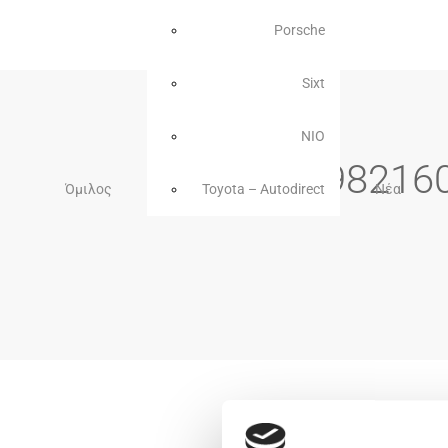
Porsche
Sixt
NIO
98216
Όμιλος
Toyota – Autodirect
Νέα