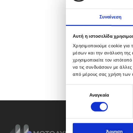
Συναίνεση
Αυτή η ιστοσελίδα χρησιμοπ
Χρησιμοποιούμε cookie για 
μέσων και την ανάλυση της
χρησιμοποιείτε τον ιστότοπ
να τις συνδυάσουν με άλλες
από μέρους σας χρήση των 
Ε
Αναγκαία
π
ι
λ
ο
γ
ή
Άρνηση