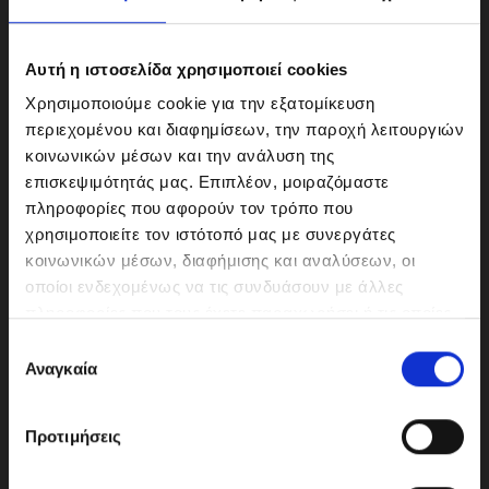
Αυτή η ιστοσελίδα χρησιμοποιεί cookies
Χρησιμοποιούμε cookie για την εξατομίκευση
περιεχομένου και διαφημίσεων, την παροχή λειτουργιών
κοινωνικών μέσων και την ανάλυση της
επισκεψιμότητάς μας. Επιπλέον, μοιραζόμαστε
πληροφορίες που αφορούν τον τρόπο που
χρησιμοποιείτε τον ιστότοπό μας με συνεργάτες
κοινωνικών μέσων, διαφήμισης και αναλύσεων, οι
ΜΟΤΟΔΥΝΑΜΙΚΗ Α.Ε.Ε.
οποίοι ενδεχομένως να τις συνδυάσουν με άλλες
Γερμανικής Σχολής Αθηνών 10
πληροφορίες που τους έχετε παραχωρήσει ή τις οποίες
151 23 Μαρούσι
έχουν συλλέξει σε σχέση με την από μέρους σας χρήση
Ε
των υπηρεσιών τους.
Αναγκαία
π
ι
λ
210-6293500
Προτιμήσεις
ο
γ