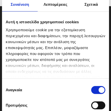
Συναίνεση
Λεπτομέρειες
Σχετικά
Αυτή η ιστοσελίδα χρησιμοποιεί cookies
Χρησιμοποιούμε cookie για την εξατομίκευση
περιεχομένου και διαφημίσεων, την παροχή λειτουργιών
κοινωνικών μέσων και την ανάλυση της
επισκεψιμότητάς μας. Επιπλέον, μοιραζόμαστε
πληροφορίες που αφορούν τον τρόπο που
χρησιμοποιείτε τον ιστότοπό μας με συνεργάτες
κοινωνικών μέσων, διαφήμισης και αναλύσεων, οι
οποίοι ενδεχομένως να τις συνδυάσουν με άλλες
ΜΟΤΟΔΥΝΑΜΙΚΗ Α.Ε.Ε.
πληροφορίες που τους έχετε παραχωρήσει ή τις οποίες
Γερμανικής Σχολής Αθηνών 10
έχουν συλλέξει σε σχέση με την από μέρους σας χρήση
Ε
151 23 Μαρούσι
των υπηρεσιών τους.
Αναγκαία
π
ι
λ
Προτιμήσεις
ο
210-6293500