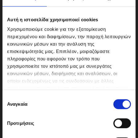
Αυτή η ιστοσελίδα χρησιμοποιεί cookies
Χρησιμοποιούμε cookie για την εξατομίκευση
περιεχομένου και διαφημίσεων, την παροχή λειτουργιών
κοινωνικών μέσων και την ανάλυση της
επισκεψιμότητάς μας. Επιπλέον, μοιραζόμαστε
πληροφορίες που αφορούν τον τρόπο που
χρησιμοποιείτε τον ιστότοπό μας με συνεργάτες
κοινωνικών μέσων, διαφήμισης και αναλύσεων, οι
ΜΟΤΟΔΥΝΑΜΙΚΗ Α.Ε.Ε.
οποίοι ενδεχομένως να τις συνδυάσουν με άλλες
Γερμανικής Σχολής Αθηνών 10
πληροφορίες που τους έχετε παραχωρήσει ή τις οποίες
151 23 Μαρούσι
έχουν συλλέξει σε σχέση με την από μέρους σας χρήση
Ε
των υπηρεσιών τους.
Αναγκαία
π
ι
λ
210-6293500
Προτιμήσεις
ο
γ