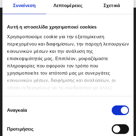
Συναίνεση
Λεπτομέρειες
Σχετικά
Αυτή η ιστοσελίδα χρησιμοποιεί cookies
Χρησιμοποιούμε cookie για την εξατομίκευση
περιεχομένου και διαφημίσεων, την παροχή λειτουργιών
κοινωνικών μέσων και την ανάλυση της
επισκεψιμότητάς μας. Επιπλέον, μοιραζόμαστε
πληροφορίες που αφορούν τον τρόπο που
χρησιμοποιείτε τον ιστότοπό μας με συνεργάτες
κοινωνικών μέσων, διαφήμισης και αναλύσεων, οι
οποίοι ενδεχομένως να τις συνδυάσουν με άλλες
ΜΟΤΟΔΥΝΑΜΙΚΗ Α.Ε.Ε.
πληροφορίες που τους έχετε παραχωρήσει ή τις οποίες
Γερμανικής Σχολής Αθηνών 10
έχουν συλλέξει σε σχέση με την από μέρους σας χρήση
Ε
151 23 Μαρούσι
των υπηρεσιών τους.
Αναγκαία
π
ι
λ
Προτιμήσεις
ο
210-6293500