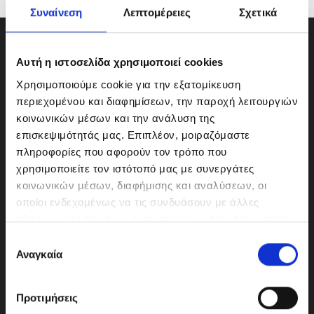
Συναίνεση
Λεπτομέρειες
Σχετικά
Αυτή η ιστοσελίδα χρησιμοποιεί cookies
Χρησιμοποιούμε cookie για την εξατομίκευση
περιεχομένου και διαφημίσεων, την παροχή λειτουργιών
κοινωνικών μέσων και την ανάλυση της
επισκεψιμότητάς μας. Επιπλέον, μοιραζόμαστε
πληροφορίες που αφορούν τον τρόπο που
χρησιμοποιείτε τον ιστότοπό μας με συνεργάτες
κοινωνικών μέσων, διαφήμισης και αναλύσεων, οι
οποίοι ενδεχομένως να τις συνδυάσουν με άλλες
ΜΟΤΟΔΥΝΑΜΙΚΗ Α.Ε.Ε.
πληροφορίες που τους έχετε παραχωρήσει ή τις οποίες
Γερμανικής Σχολής Αθηνών 10
έχουν συλλέξει σε σχέση με την από μέρους σας χρήση
Ε
151 23 Μαρούσι
των υπηρεσιών τους.
Αναγκαία
π
ι
λ
Προτιμήσεις
ο
210-6293500