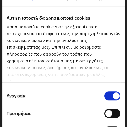
Αυτή η ιστοσελίδα χρησιμοποιεί cookies
Χρησιμοποιούμε cookie για την εξατομίκευση
περιεχομένου και διαφημίσεων, την παροχή λειτουργιών
κοινωνικών μέσων και την ανάλυση της
επισκεψιμότητάς μας. Επιπλέον, μοιραζόμαστε
πληροφορίες που αφορούν τον τρόπο που
χρησιμοποιείτε τον ιστότοπό μας με συνεργάτες
κοινωνικών μέσων, διαφήμισης και αναλύσεων, οι
ΜΟΤΟΔΥΝΑΜΙΚΗ Α.Ε.Ε.
οποίοι ενδεχομένως να τις συνδυάσουν με άλλες
Γερμανικής Σχολής Αθηνών 10
πληροφορίες που τους έχετε παραχωρήσει ή τις οποίες
151 23 Μαρούσι
έχουν συλλέξει σε σχέση με την από μέρους σας χρήση
Ε
των υπηρεσιών τους.
Αναγκαία
π
ι
λ
210-6293500
Προτιμήσεις
ο
γ