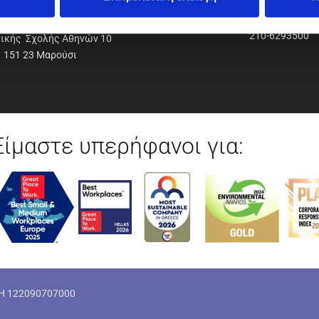
ΟΔΥΝΑΜΙΚΗ Α.Ε.Ε.
210-6293500
νικής Σχολής Αθηνών 10
151 23 Μαρούσι
Είμαστε υπερήφανοι για:
ΜΗ 122090707000