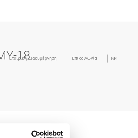
-MY-18
Εταιρική Διακυβέρνηση
Επικοινωνία
GR