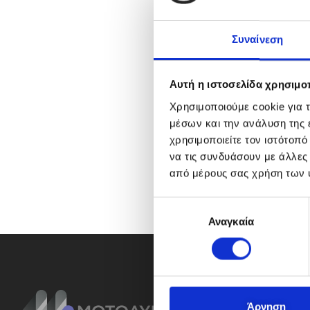
Συναίνεση
Αυτή η ιστοσελίδα χρησιμοπ
Χρησιμοποιούμε cookie για 
μέσων και την ανάλυση της
χρησιμοποιείτε τον ιστότοπ
να τις συνδυάσουν με άλλες
από μέρους σας χρήση των 
Ε
Αναγκαία
π
ι
λ
ο
γ
ή
Άρνηση