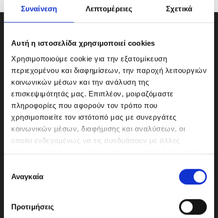
Συναίνεση
Λεπτομέρειες
Σχετικά
Αυτή η ιστοσελίδα χρησιμοποιεί cookies
Χρησιμοποιούμε cookie για την εξατομίκευση
περιεχομένου και διαφημίσεων, την παροχή λειτουργιών
κοινωνικών μέσων και την ανάλυση της
επισκεψιμότητάς μας. Επιπλέον, μοιραζόμαστε
πληροφορίες που αφορούν τον τρόπο που
χρησιμοποιείτε τον ιστότοπό μας με συνεργάτες
κοινωνικών μέσων, διαφήμισης και αναλύσεων, οι
οποίοι ενδεχομένως να τις συνδυάσουν με άλλες
ΜΟΤΟΔΥΝΑΜΙΚΗ Α.Ε.Ε.
πληροφορίες που τους έχετε παραχωρήσει ή τις οποίες
Γερμανικής Σχολής Αθηνών 10
έχουν συλλέξει σε σχέση με την από μέρους σας χρήση
Ε
151 23 Μαρούσι
των υπηρεσιών τους.
Αναγκαία
π
ι
λ
Προτιμήσεις
ο
210-6293500