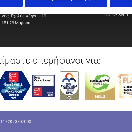
ΟΔΥΝΑΜΙΚΗ Α.Ε.Ε.
210-6293500
νικής Σχολής Αθηνών 10
151 23 Μαρούσι
Είμαστε υπερήφανοι για:
ΜΗ 122090707000