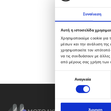
Συναίνεση
Αυτή η ιστοσελίδα χρησιμοπ
Χρησιμοποιούμε cookie για 
μέσων και την ανάλυση της
χρησιμοποιείτε τον ιστότοπ
να τις συνδυάσουν με άλλες
από μέρους σας χρήση των 
Ε
Αναγκαία
π
ι
λ
ο
γ
ή
Άρνηση