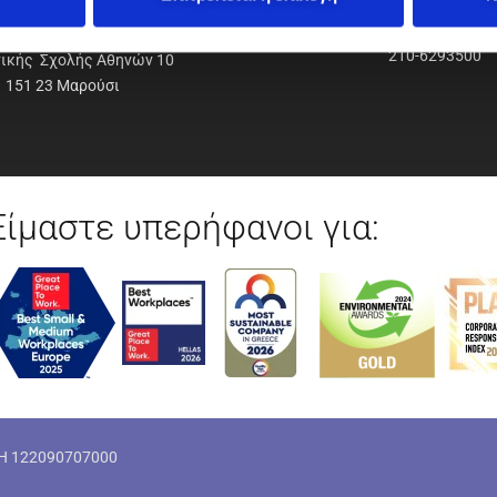
ΟΔΥΝΑΜΙΚΗ Α.Ε.Ε.
210-6293500
νικής Σχολής Αθηνών 10
151 23 Μαρούσι
Είμαστε υπερήφανοι για:
ΜΗ 122090707000