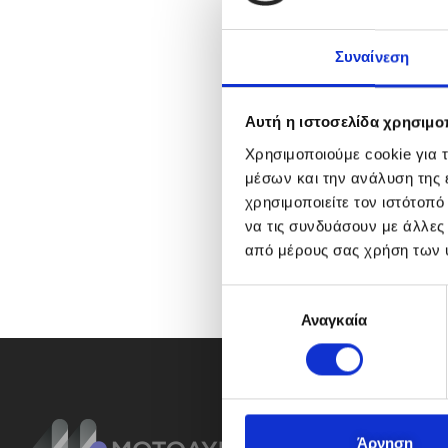
Συναίνεση
Αυτή η ιστοσελίδα χρησιμοπ
Χρησιμοποιούμε cookie για 
μέσων και την ανάλυση της
χρησιμοποιείτε τον ιστότοπ
να τις συνδυάσουν με άλλες
από μέρους σας χρήση των 
Ε
Αναγκαία
π
ι
λ
ο
γ
ή
Άρνηση