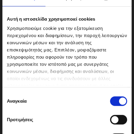
Αυτή η ιστοσελίδα χρησιμοποιεί cookies
Χρησιμοποιούμε cookie για την εξατομίκευση
περιεχομένου και διαφημίσεων, την παροχή λειτουργιών
κοινωνικών μέσων και την ανάλυση της
επισκεψιμότητάς μας. Επιπλέον, μοιραζόμαστε
πληροφορίες που αφορούν τον τρόπο που
χρησιμοποιείτε τον ιστότοπό μας με συνεργάτες
κοινωνικών μέσων, διαφήμισης και αναλύσεων, οι
ΜΟΤΟΔΥΝΑΜΙΚΗ Α.Ε.Ε.
οποίοι ενδεχομένως να τις συνδυάσουν με άλλες
Γερμανικής Σχολής Αθηνών 10
πληροφορίες που τους έχετε παραχωρήσει ή τις οποίες
151 23 Μαρούσι
έχουν συλλέξει σε σχέση με την από μέρους σας χρήση
Ε
των υπηρεσιών τους.
Αναγκαία
π
ι
λ
210-6293500
Προτιμήσεις
ο
γ