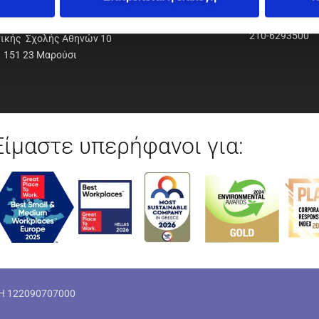
ΟΔΥΝΑΜΙΚΗ Α.Ε.Ε.
210-6293500
νικής Σχολής Αθηνών 10
151 23 Μαρούσι
Είμαστε υπερήφανοι για:
ΜΗ 122090707000