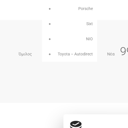
Porsche
Sixt
NIO
9
Όμιλος
Toyota – Autodirect
Νέα