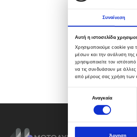
Συναίνεση
Αυτή η ιστοσελίδα χρησιμοπ
Χρησιμοποιούμε cookie για 
μέσων και την ανάλυση της
χρησιμοποιείτε τον ιστότοπ
να τις συνδυάσουν με άλλες
από μέρους σας χρήση των 
Ε
Αναγκαία
π
ι
λ
ο
γ
ή
Άρνηση