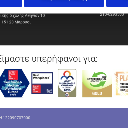
ΟΔΥΝΑΜΙΚΗ Α.Ε.Ε.
210-6293500
νικής Σχολής Αθηνών 10
151 23 Μαρούσι
Είμαστε υπερήφανοι για:
ΜΗ 122090707000