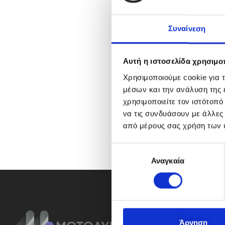
Συναίνεση
Αυτή η ιστοσελίδα χρησιμοπ
Χρησιμοποιούμε cookie για 
μέσων και την ανάλυση της
χρησιμοποιείτε τον ιστότοπ
να τις συνδυάσουν με άλλες
από μέρους σας χρήση των 
Ε
Αναγκαία
π
ι
λ
ο
γ
ή
Άρνηση