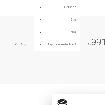
Porsche
Sixt
NIO
99
Όμιλος
Toyota – Autodirect
Νέα