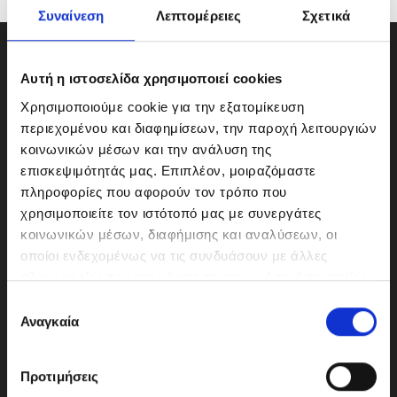
Συναίνεση
Λεπτομέρειες
Σχετικά
Αυτή η ιστοσελίδα χρησιμοποιεί cookies
Χρησιμοποιούμε cookie για την εξατομίκευση
περιεχομένου και διαφημίσεων, την παροχή λειτουργιών
κοινωνικών μέσων και την ανάλυση της
επισκεψιμότητάς μας. Επιπλέον, μοιραζόμαστε
πληροφορίες που αφορούν τον τρόπο που
χρησιμοποιείτε τον ιστότοπό μας με συνεργάτες
κοινωνικών μέσων, διαφήμισης και αναλύσεων, οι
οποίοι ενδεχομένως να τις συνδυάσουν με άλλες
ΜΟΤΟΔΥΝΑΜΙΚΗ Α.Ε.Ε.
πληροφορίες που τους έχετε παραχωρήσει ή τις οποίες
Γερμανικής Σχολής Αθηνών 10
έχουν συλλέξει σε σχέση με την από μέρους σας χρήση
Ε
151 23 Μαρούσι
των υπηρεσιών τους.
Αναγκαία
π
ι
λ
Προτιμήσεις
ο
210-6293500