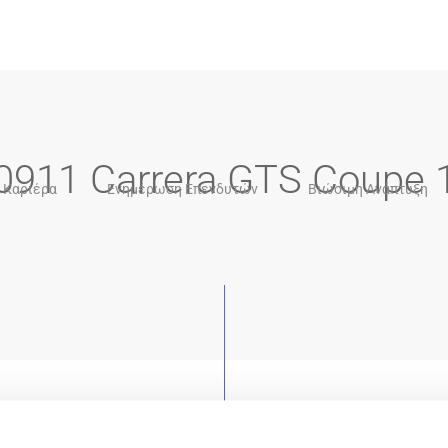
0911 Carrera GTS Coupe 
Καριέρα
Ενημέρωση Επενδυτών
Βιώσιμη Ανάπτυξη