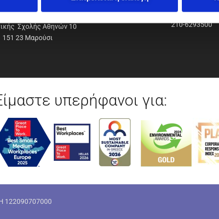
ΟΔΥΝΑΜΙΚΗ Α.Ε.Ε.
210-6293500
νικής Σχολής Αθηνών 10
151 23 Μαρούσι
Είμαστε υπερήφανοι για:
ΜΗ 122090707000