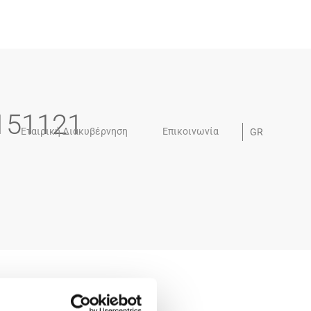
151121
Εταιρική Διακυβέρνηση
Επικοινωνία
GR