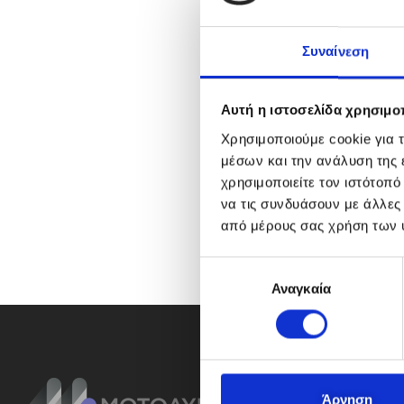
Συναίνεση
Αυτή η ιστοσελίδα χρησιμοπ
Χρησιμοποιούμε cookie για 
μέσων και την ανάλυση της
χρησιμοποιείτε τον ιστότοπ
να τις συνδυάσουν με άλλες
από μέρους σας χρήση των 
Ε
Αναγκαία
π
ι
λ
ο
γ
ή
Άρνηση