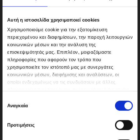
Αυτή η ιστοσελίδα χρησιμοποιεί cookies
Χρησιμοποιούμε cookie για την εξατομίκευση
περιεχομένου και διαφημίσεων, την παροχή λειτουργιών
κοινωνικών μέσων και την ανάλυση της
επισκεψιμότητάς μας. Επιπλέον, μοιραζόμαστε
πληροφορίες που αφορούν τον τρόπο που
χρησιμοποιείτε τον ιστότοπό μας με συνεργάτες
κοινωνικών μέσων, διαφήμισης και αναλύσεων, οι
ΜΟΤΟΔΥΝΑΜΙΚΗ Α.Ε.Ε.
οποίοι ενδεχομένως να τις συνδυάσουν με άλλες
Γερμανικής Σχολής Αθηνών 10
πληροφορίες που τους έχετε παραχωρήσει ή τις οποίες
151 23 Μαρούσι
έχουν συλλέξει σε σχέση με την από μέρους σας χρήση
Ε
των υπηρεσιών τους.
Αναγκαία
π
ι
λ
210-6293500
Προτιμήσεις
ο
γ