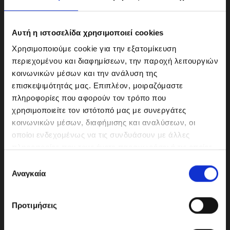
Αυτή η ιστοσελίδα χρησιμοποιεί cookies
Χρησιμοποιούμε cookie για την εξατομίκευση
περιεχομένου και διαφημίσεων, την παροχή λειτουργιών
κοινωνικών μέσων και την ανάλυση της
επισκεψιμότητάς μας. Επιπλέον, μοιραζόμαστε
πληροφορίες που αφορούν τον τρόπο που
χρησιμοποιείτε τον ιστότοπό μας με συνεργάτες
κοινωνικών μέσων, διαφήμισης και αναλύσεων, οι
ΜΟΤΟΔΥΝΑΜΙΚΗ Α.Ε.Ε.
οποίοι ενδεχομένως να τις συνδυάσουν με άλλες
Γερμανικής Σχολής Αθηνών 10
πληροφορίες που τους έχετε παραχωρήσει ή τις οποίες
151 23 Μαρούσι
έχουν συλλέξει σε σχέση με την από μέρους σας χρήση
Ε
των υπηρεσιών τους.
Αναγκαία
π
ι
λ
210-6293500
Προτιμήσεις
ο
γ