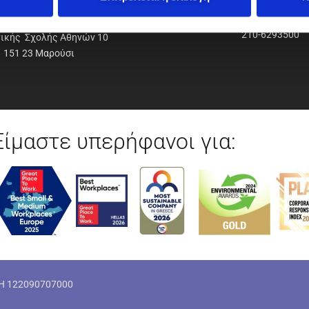
ΟΔΥΝΑΜΙΚΗ Α.Ε.Ε.
210-6293500
νικής Σχολής Αθηνών 10
151 23 Μαρούσι
Είμαστε υπερήφανοι για:
ΜΗ 122090707000