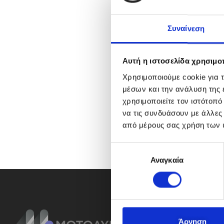
Συναίνεση
Αυτή η ιστοσελίδα χρησιμοπ
Χρησιμοποιούμε cookie για 
μέσων και την ανάλυση της
χρησιμοποιείτε τον ιστότοπ
να τις συνδυάσουν με άλλες
από μέρους σας χρήση των 
Ε
Αναγκαία
π
ι
λ
ο
γ
ή
Άρνηση