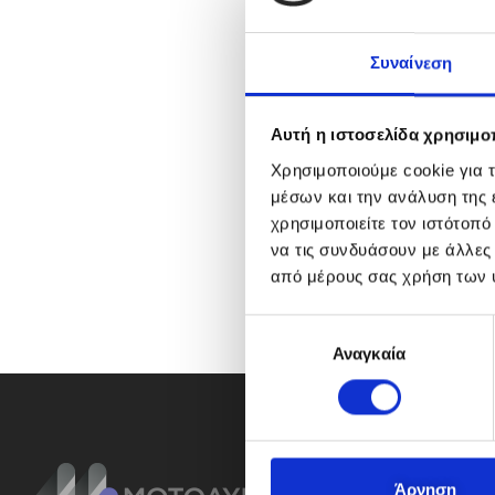
Συναίνεση
Αυτή η ιστοσελίδα χρησιμοπ
Χρησιμοποιούμε cookie για 
μέσων και την ανάλυση της
χρησιμοποιείτε τον ιστότοπ
να τις συνδυάσουν με άλλες
από μέρους σας χρήση των 
Ε
Αναγκαία
π
ι
λ
ο
γ
ή
Άρνηση