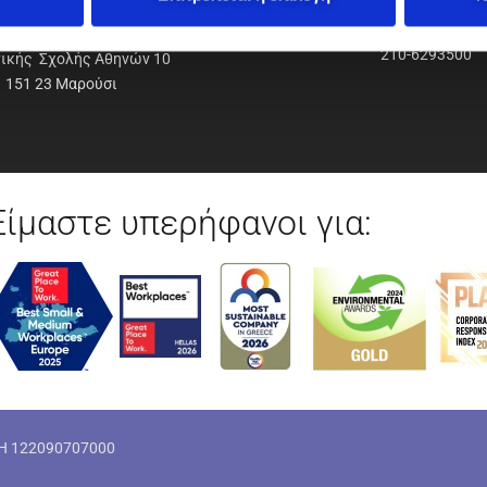
ΟΔΥΝΑΜΙΚΗ Α.Ε.Ε.
210-6293500
νικής Σχολής Αθηνών 10
151 23 Μαρούσι
Είμαστε υπερήφανοι για:
ΜΗ 122090707000