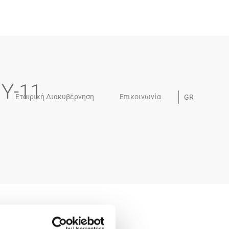
Y-11
Εταιρική Διακυβέρνηση
Επικοινωνία
GR