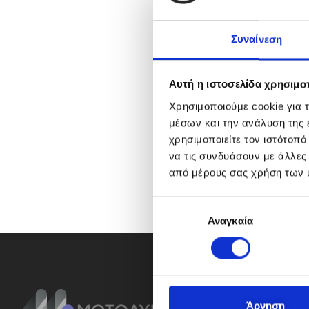
Συναίνεση
Αυτή η ιστοσελίδα χρησιμοπ
Χρησιμοποιούμε cookie για 
μέσων και την ανάλυση της
χρησιμοποιείτε τον ιστότοπ
να τις συνδυάσουν με άλλες
από μέρους σας χρήση των 
Ε
Αναγκαία
π
ι
λ
ο
γ
ή
Άρνηση