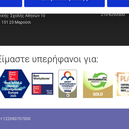
ΟΔΥΝΑΜΙΚΗ Α.Ε.Ε.
210-6293500
νικής Σχολής Αθηνών 10
151 23 Μαρούσι
Είμαστε υπερήφανοι για:
ΜΗ 122090707000