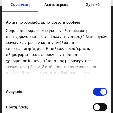
Συναίνεση
Λεπτομέρειες
Σχετικά
Αυτή η ιστοσελίδα χρησιμοποιεί cookies
Χρησιμοποιούμε cookie για την εξατομίκευση
περιεχομένου και διαφημίσεων, την παροχή λειτουργιών
κοινωνικών μέσων και την ανάλυση της
επισκεψιμότητάς μας. Επιπλέον, μοιραζόμαστε
πληροφορίες που αφορούν τον τρόπο που
χρησιμοποιείτε τον ιστότοπό μας με συνεργάτες
κοινωνικών μέσων, διαφήμισης και αναλύσεων, οι
οποίοι ενδεχομένως να τις συνδυάσουν με άλλες
ΜΟΤΟΔΥΝΑΜΙΚΗ Α.Ε.Ε.
πληροφορίες που τους έχετε παραχωρήσει ή τις οποίες
Γερμανικής Σχολής Αθηνών 10
έχουν συλλέξει σε σχέση με την από μέρους σας χρήση
Ε
151 23 Μαρούσι
των υπηρεσιών τους.
Αναγκαία
π
ι
λ
Προτιμήσεις
ο
210-6293500