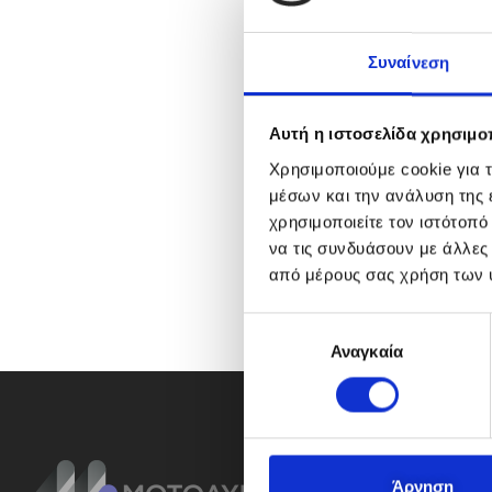
Συναίνεση
Αυτή η ιστοσελίδα χρησιμοπ
Χρησιμοποιούμε cookie για 
μέσων και την ανάλυση της
χρησιμοποιείτε τον ιστότοπ
να τις συνδυάσουν με άλλες
από μέρους σας χρήση των 
Ε
Αναγκαία
π
ι
λ
ο
γ
ή
Άρνηση