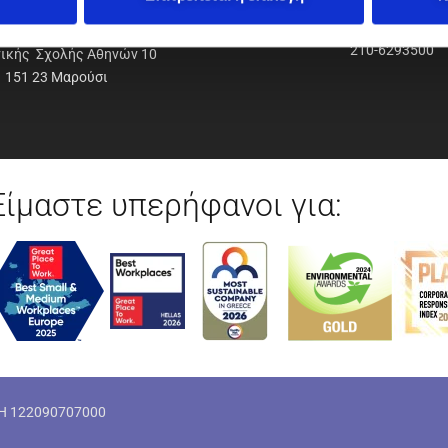
ΟΔΥΝΑΜΙΚΗ Α.Ε.Ε.
210-6293500
νικής Σχολής Αθηνών 10
151 23 Μαρούσι
Είμαστε υπερήφανοι για:
ΜΗ 122090707000