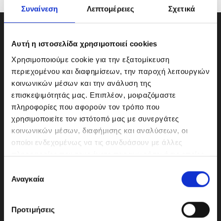
Συναίνεση
Λεπτομέρειες
Σχετικά
Αυτή η ιστοσελίδα χρησιμοποιεί cookies
Χρησιμοποιούμε cookie για την εξατομίκευση
περιεχομένου και διαφημίσεων, την παροχή λειτουργιών
κοινωνικών μέσων και την ανάλυση της
επισκεψιμότητάς μας. Επιπλέον, μοιραζόμαστε
πληροφορίες που αφορούν τον τρόπο που
χρησιμοποιείτε τον ιστότοπό μας με συνεργάτες
κοινωνικών μέσων, διαφήμισης και αναλύσεων, οι
οποίοι ενδεχομένως να τις συνδυάσουν με άλλες
ΜΟΤΟΔΥΝΑΜΙΚΗ Α.Ε.Ε.
πληροφορίες που τους έχετε παραχωρήσει ή τις οποίες
Γερμανικής Σχολής Αθηνών 10
έχουν συλλέξει σε σχέση με την από μέρους σας χρήση
Ε
151 23 Μαρούσι
των υπηρεσιών τους.
Αναγκαία
π
ι
λ
Προτιμήσεις
ο
210-6293500