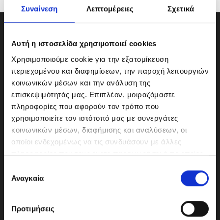
Συναίνεση
Λεπτομέρειες
Σχετικά
Αυτή η ιστοσελίδα χρησιμοποιεί cookies
Χρησιμοποιούμε cookie για την εξατομίκευση
περιεχομένου και διαφημίσεων, την παροχή λειτουργιών
κοινωνικών μέσων και την ανάλυση της
επισκεψιμότητάς μας. Επιπλέον, μοιραζόμαστε
πληροφορίες που αφορούν τον τρόπο που
χρησιμοποιείτε τον ιστότοπό μας με συνεργάτες
κοινωνικών μέσων, διαφήμισης και αναλύσεων, οι
οποίοι ενδεχομένως να τις συνδυάσουν με άλλες
ΜΟΤΟΔΥΝΑΜΙΚΗ Α.Ε.Ε.
πληροφορίες που τους έχετε παραχωρήσει ή τις οποίες
Γερμανικής Σχολής Αθηνών 10
έχουν συλλέξει σε σχέση με την από μέρους σας χρήση
Ε
151 23 Μαρούσι
των υπηρεσιών τους.
Αναγκαία
π
ι
λ
Προτιμήσεις
ο
210-6293500