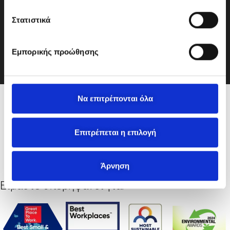
γ
ή
Στατιστικά
σ
info@motodynamics.gr
υ
Εμπορικής προώθησης
γ
κ
α
τ
Να επιτρέπονται όλα
Μέλη σε:
ά
θ
ε
Επιτρέπεται η επιλογή
σ
η
Άρνηση
ς
Είμαστε υπερήφανοι για: