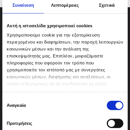
Συναίνεση
Λεπτομέρειες
Σχετικά
Αυτή η ιστοσελίδα χρησιμοποιεί cookies
Χρησιμοποιούμε cookie για την εξατομίκευση
περιεχομένου και διαφημίσεων, την παροχή λειτουργιών
κοινωνικών μέσων και την ανάλυση της
επισκεψιμότητάς μας. Επιπλέον, μοιραζόμαστε
πληροφορίες που αφορούν τον τρόπο που
χρησιμοποιείτε τον ιστότοπό μας με συνεργάτες
κοινωνικών μέσων, διαφήμισης και αναλύσεων, οι
οποίοι ενδεχομένως να τις συνδυάσουν με άλλες
ΜΟΤΟΔΥΝΑΜΙΚΗ Α.Ε.Ε.
πληροφορίες που τους έχετε παραχωρήσει ή τις οποίες
Γερμανικής Σχολής Αθηνών 10
έχουν συλλέξει σε σχέση με την από μέρους σας χρήση
Ε
151 23 Μαρούσι
των υπηρεσιών τους.
Αναγκαία
π
ι
λ
Προτιμήσεις
ο
210-6293500