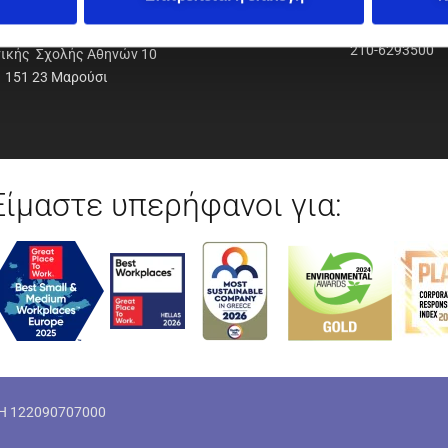
ΟΔΥΝΑΜΙΚΗ Α.Ε.Ε.
210-6293500
νικής Σχολής Αθηνών 10
151 23 Μαρούσι
Είμαστε υπερήφανοι για:
ΜΗ 122090707000