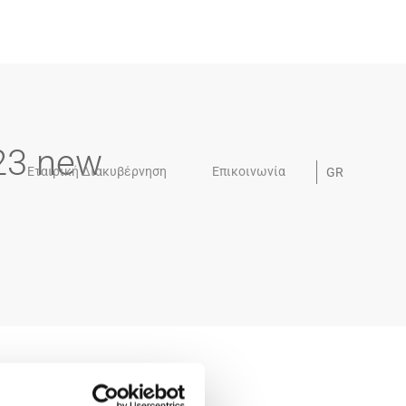
23 new
Εταιρική Διακυβέρνηση
Επικοινωνία
GR