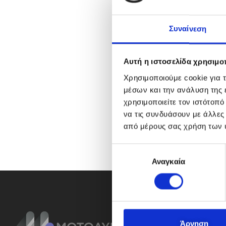
Συναίνεση
Αυτή η ιστοσελίδα χρησιμοπ
Χρησιμοποιούμε cookie για 
μέσων και την ανάλυση της
χρησιμοποιείτε τον ιστότοπ
να τις συνδυάσουν με άλλες
από μέρους σας χρήση των 
Ε
Αναγκαία
π
ι
λ
ο
γ
ή
Άρνηση