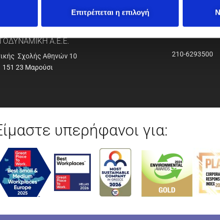
Επιτρέπεται η επιλογή
Ν
ΟΔΥΝΑΜΙΚΗ Α.Ε.Ε.
210-6293500
νικής Σχολής Αθηνών 10
151 23 Μαρούσι
Είμαστε υπερήφανοι για: