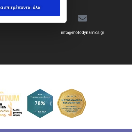
α επιτρέπονται όλα
info@motodynamics.gr