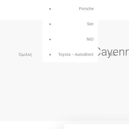
Porsche
Sixt
NIO
9YBCZ1 Cayenne
Όμιλος
Toyota – Autodirect
Νέα