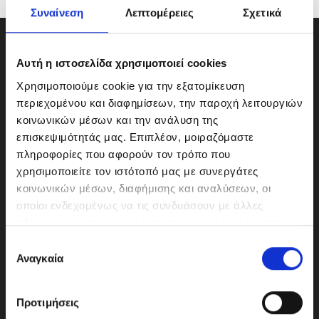
Συναίνεση
Λεπτομέρειες
Σχετικά
Αυτή η ιστοσελίδα χρησιμοποιεί cookies
Χρησιμοποιούμε cookie για την εξατομίκευση
περιεχομένου και διαφημίσεων, την παροχή λειτουργιών
κοινωνικών μέσων και την ανάλυση της
επισκεψιμότητάς μας. Επιπλέον, μοιραζόμαστε
πληροφορίες που αφορούν τον τρόπο που
χρησιμοποιείτε τον ιστότοπό μας με συνεργάτες
κοινωνικών μέσων, διαφήμισης και αναλύσεων, οι
οποίοι ενδεχομένως να τις συνδυάσουν με άλλες
ΜΟΤΟΔΥΝΑΜΙΚΗ Α.Ε.Ε.
πληροφορίες που τους έχετε παραχωρήσει ή τις οποίες
Γερμανικής Σχολής Αθηνών 10
έχουν συλλέξει σε σχέση με την από μέρους σας χρήση
Ε
151 23 Μαρούσι
των υπηρεσιών τους.
Αναγκαία
π
ι
λ
Προτιμήσεις
ο
210-6293500