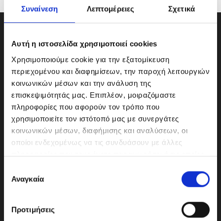
Συναίνεση
Λεπτομέρειες
Σχετικά
Αυτή η ιστοσελίδα χρησιμοποιεί cookies
Χρησιμοποιούμε cookie για την εξατομίκευση
περιεχομένου και διαφημίσεων, την παροχή λειτουργιών
κοινωνικών μέσων και την ανάλυση της
επισκεψιμότητάς μας. Επιπλέον, μοιραζόμαστε
πληροφορίες που αφορούν τον τρόπο που
χρησιμοποιείτε τον ιστότοπό μας με συνεργάτες
κοινωνικών μέσων, διαφήμισης και αναλύσεων, οι
οποίοι ενδεχομένως να τις συνδυάσουν με άλλες
ΜΟΤΟΔΥΝΑΜΙΚΗ Α.Ε.Ε.
πληροφορίες που τους έχετε παραχωρήσει ή τις οποίες
Γερμανικής Σχολής Αθηνών 10
έχουν συλλέξει σε σχέση με την από μέρους σας χρήση
Ε
151 23 Μαρούσι
των υπηρεσιών τους.
Αναγκαία
π
ι
λ
Προτιμήσεις
ο
210-6293500