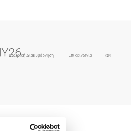
MY26
Εταιρική Διακυβέρνηση
Επικοινωνία
GR