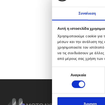
Συναίνεση
Αυτή η ιστοσελίδα χρησιμοπ
Χρησιμοποιούμε cookie για 
μέσων και την ανάλυση της
χρησιμοποιείτε τον ιστότοπ
να τις συνδυάσουν με άλλες
από μέρους σας χρήση των 
Ε
Αναγκαία
π
ι
λ
ο
γ
ή
Άρνηση