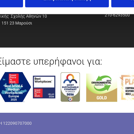
ΟΔΥΝΑΜΙΚΗ Α.Ε.Ε.
210-6293500
νικής Σχολής Αθηνών 10
151 23 Μαρούσι
Είμαστε υπερήφανοι για:
ΜΗ 122090707000