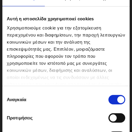
Αυτή η ιστοσελίδα χρησιμοποιεί cookies
Χρησιμοποιούμε cookie για την εξατομίκευση
περιεχομένου και διαφημίσεων, την παροχή λειτουργιών
κοινωνικών μέσων και την ανάλυση της
επισκεψιμότητάς μας. Επιπλέον, μοιραζόμαστε
πληροφορίες που αφορούν τον τρόπο που
χρησιμοποιείτε τον ιστότοπό μας με συνεργάτες
κοινωνικών μέσων, διαφήμισης και αναλύσεων, οι
ΜΟΤΟΔΥΝΑΜΙΚΗ Α.Ε.Ε.
οποίοι ενδεχομένως να τις συνδυάσουν με άλλες
Γερμανικής Σχολής Αθηνών 10
πληροφορίες που τους έχετε παραχωρήσει ή τις οποίες
151 23 Μαρούσι
έχουν συλλέξει σε σχέση με την από μέρους σας χρήση
Ε
των υπηρεσιών τους.
Αναγκαία
π
ι
λ
210-6293500
Προτιμήσεις
ο
γ