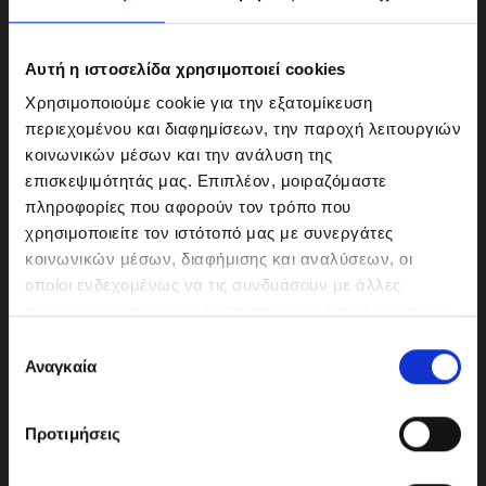
Αυτή η ιστοσελίδα χρησιμοποιεί cookies
Χρησιμοποιούμε cookie για την εξατομίκευση
περιεχομένου και διαφημίσεων, την παροχή λειτουργιών
κοινωνικών μέσων και την ανάλυση της
επισκεψιμότητάς μας. Επιπλέον, μοιραζόμαστε
πληροφορίες που αφορούν τον τρόπο που
χρησιμοποιείτε τον ιστότοπό μας με συνεργάτες
κοινωνικών μέσων, διαφήμισης και αναλύσεων, οι
ΜΟΤΟΔΥΝΑΜΙΚΗ Α.Ε.Ε.
οποίοι ενδεχομένως να τις συνδυάσουν με άλλες
Γερμανικής Σχολής Αθηνών 10
πληροφορίες που τους έχετε παραχωρήσει ή τις οποίες
151 23 Μαρούσι
έχουν συλλέξει σε σχέση με την από μέρους σας χρήση
Ε
των υπηρεσιών τους.
Αναγκαία
π
ι
λ
210-6293500
Προτιμήσεις
ο
γ