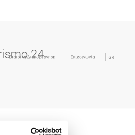
rismo 24
Εταιρική Διακυβέρνηση
Επικοινωνία
GR