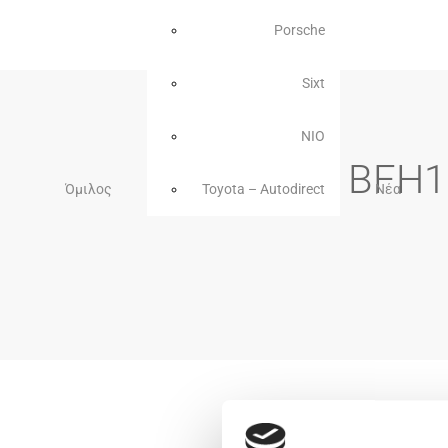
Porsche
Sixt
NIO
Y1BFH1 
Όμιλος
Toyota – Autodirect
Νέα