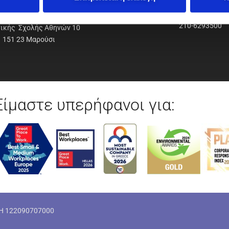
ΟΔΥΝΑΜΙΚΗ Α.Ε.Ε.
210-6293500
νικής Σχολής Αθηνών 10
151 23 Μαρούσι
Είμαστε υπερήφανοι για:
ΜΗ 122090707000