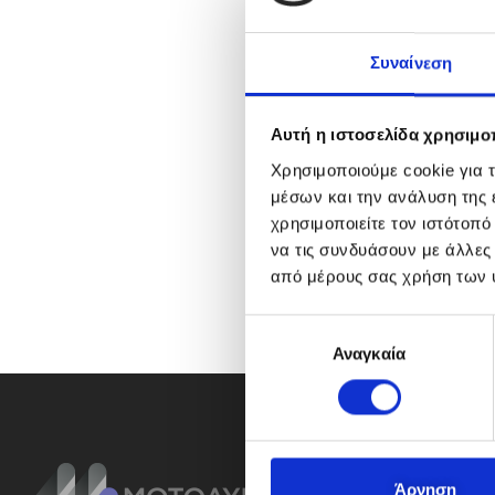
Συναίνεση
Αυτή η ιστοσελίδα χρησιμοπ
Χρησιμοποιούμε cookie για 
μέσων και την ανάλυση της
χρησιμοποιείτε τον ιστότοπ
να τις συνδυάσουν με άλλες
από μέρους σας χρήση των 
Ε
Αναγκαία
π
ι
λ
ο
γ
ή
Άρνηση