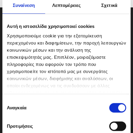
Συναίνεση
Λεπτομέρειες
Σχετικά
Αυτή η ιστοσελίδα χρησιμοποιεί cookies
Χρησιμοποιούμε cookie για την εξατομίκευση
περιεχομένου και διαφημίσεων, την παροχή λειτουργιών
κοινωνικών μέσων και την ανάλυση της
επισκεψιμότητάς μας. Επιπλέον, μοιραζόμαστε
πληροφορίες που αφορούν τον τρόπο που
χρησιμοποιείτε τον ιστότοπό μας με συνεργάτες
κοινωνικών μέσων, διαφήμισης και αναλύσεων, οι
οποίοι ενδεχομένως να τις συνδυάσουν με άλλες
ΜΟΤΟΔΥΝΑΜΙΚΗ Α.Ε.Ε.
πληροφορίες που τους έχετε παραχωρήσει ή τις οποίες
Γερμανικής Σχολής Αθηνών 10
έχουν συλλέξει σε σχέση με την από μέρους σας χρήση
Ε
151 23 Μαρούσι
των υπηρεσιών τους.
Αναγκαία
π
ι
λ
Προτιμήσεις
ο
210-6293500