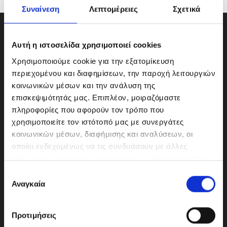
Συναίνεση
Λεπτομέρειες
Σχετικά
Αυτή η ιστοσελίδα χρησιμοποιεί cookies
Χρησιμοποιούμε cookie για την εξατομίκευση
περιεχομένου και διαφημίσεων, την παροχή λειτουργιών
κοινωνικών μέσων και την ανάλυση της
επισκεψιμότητάς μας. Επιπλέον, μοιραζόμαστε
πληροφορίες που αφορούν τον τρόπο που
χρησιμοποιείτε τον ιστότοπό μας με συνεργάτες
κοινωνικών μέσων, διαφήμισης και αναλύσεων, οι
οποίοι ενδεχομένως να τις συνδυάσουν με άλλες
ΜΟΤΟΔΥΝΑΜΙΚΗ Α.Ε.Ε.
πληροφορίες που τους έχετε παραχωρήσει ή τις οποίες
Γερμανικής Σχολής Αθηνών 10
έχουν συλλέξει σε σχέση με την από μέρους σας χρήση
Ε
151 23 Μαρούσι
των υπηρεσιών τους.
Αναγκαία
π
ι
λ
Προτιμήσεις
ο
210-6293500