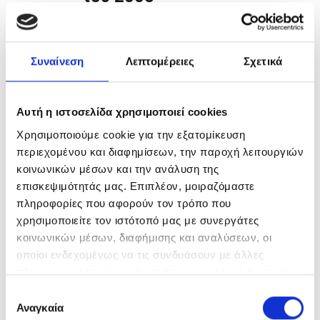
Συναίνεση
Λεπτομέρειες
Σχετικά
Αυτή η ιστοσελίδα χρησιμοποιεί cookies
ΜΟΤΟΔΥΝΑΜΙΚΗ ΑΕΕ –
15
Χρησιμοποιούμε cookie για την εξατομίκευση
ΙΟΎΝ
Έκθεση Διάθεσης
περιεχομένου και διαφημίσεων, την παροχή λειτουργιών
κοινωνικών μέσων και την ανάλυση της
Αντληθέντων Κεφαλαίων
επισκεψιμότητάς μας. Επιπλέον, μοιραζόμαστε
του 2005
πληροφορίες που αφορούν τον τρόπο που
χρησιμοποιείτε τον ιστότοπό μας με συνεργάτες
κοινωνικών μέσων, διαφήμισης και αναλύσεων, οι
οποίοι ενδεχομένως να τις συνδυάσουν με άλλες
πληροφορίες που τους έχετε παραχωρήσει ή τις οποίες
έχουν συλλέξει σε σχέση με την από μέρους σας χρήση
Ε
των υπηρεσιών τους.
Αναγκαία
π