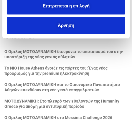
ΑΝΑΖΉΤΗΣΗ
ε
Επιτρέπεται η επιλογή
σ
Αναζήτηση ...
η
Άρνηση
ς
ΠΡΌΣΦΑΤΑ ΆΡΘΡΑ
Ο Όμιλος ΜΟΤΟΔΥΝΑΜΙΚΗ διευρύνει το αποτύπωμά του στην
υποστήριξη της νέας γενιάς αθλητών
Το NIO House Athens άνοιξε τις πόρτες του: Ένας νέος
προορισμός για την premium ηλεκτροκίνηση
Ο Όμιλος ΜΟΤΟΔΥΝΑΜΙΚΗ και το Οικονομικό Πανεπιστήμιο
Αθηνών επενδύουν στη νέα γενιά επαγγελματιών
ΜΟΤΟΔΥΝΑΜΙΚΗ: Στο πλευρό των εθελοντών της Humanity
Greece για ακόμη μια αντιπυρική περίοδο
Ο Όμιλος ΜΟΤΟΔΥΝΑΜΙΚΗ στο Messinia Challenge 2026