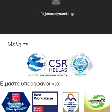
info@motodynamics.gr
Μέλη σε:
Είμαστε υπερήφανοι για: