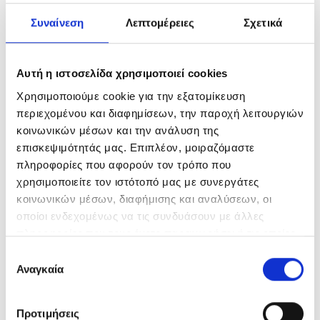
μετόχων.
Συναίνεση
Λεπτομέρειες
Σχετικά
Αυτή η ιστοσελίδα χρησιμοποιεί cookies
Χρησιμοποιούμε cookie για την εξατομίκευση
περιεχομένου και διαφημίσεων, την παροχή λειτουργιών
κοινωνικών μέσων και την ανάλυση της
Ανακοίνωση Διάθεσης
επισκεψιμότητάς μας. Επιπλέον, μοιραζόμαστε
18
ΙΟΎΝ
πληροφορίες που αφορούν τον τρόπο που
Ενημερωτικού Δελτίου
χρησιμοποιείτε τον ιστότοπό μας με συνεργάτες
κοινωνικών μέσων, διαφήμισης και αναλύσεων, οι
οποίοι ενδεχομένως να τις συνδυάσουν με άλλες
πληροφορίες που τους έχετε παραχωρήσει ή τις οποίες
έχουν συλλέξει σε σχέση με την από μέρους σας χρήση
Ε
των υπηρεσιών τους.
Αναγκαία
π
ι
Ανακοίνωση Ενημερωτικού
18
λ
Προτιμήσεις
ΙΟΎΝ